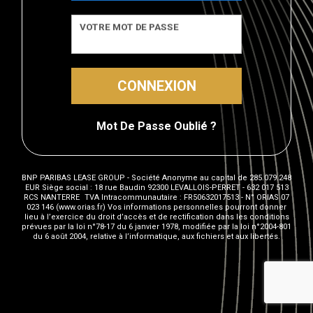
VOTRE MOT DE PASSE
CONNEXION
Mot De Passe Oublié ?
BNP PARIBAS LEASE GROUP - Société Anonyme au capital de 285.079.248
EUR​ Siège social : 18 rue Baudin 92300 LEVALLOIS-PERRET - 632 017 513
RCS NANTERRE TVA Intracommunautaire : FR50632017513 - N° ORIAS 07
023 146 (www.orias.fr) Vos informations personnelles pourront donner
lieu à l’exercice du droit d’accès et de rectification dans les conditions
prévues par la loi n°78-17 du 6 janvier 1978, modifiée par la loi n°2004-801
du 6 août 2004, relative à l’informatique, aux fichiers et aux libertés.